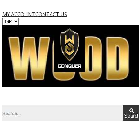
tamojo payment gateway
MY ACCOUNT
CONTACT US
MENU
Searc
MENU