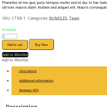
Phasellus id nisi quis justo tempus mollis sed et dui. In hac ha
ultrices mauris diam. Nullam sed aliquet elit. Mauris consequat n
SKU:
CTKB-1
Categories:
BUNDLES
,
Team
In stock
Cricket
Team
Add to cart
Buy Now
Kit
Bundles
Add to Wishlist
quantity
Add to Wishlist
Description
Additional information
Reviews (83)
Description