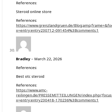
References:
Steroid online store
References:
https://www.grenzlandgruen.de/Blog;amp;frame=&
x=entry:entry230712-091454%3Bcomments:1
Bradley
–
March 22, 2026
References:
Best otc steroid
References:
https://www.amc-
reilingen.de/PRESSEMITTEILUNGEN/index.php/;foc
x=entry:entry230418-170236%3Bcomments:1