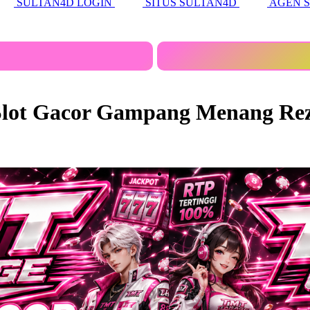
SULTAN4D LOGIN
SITUS SULTAN4D
AGEN 
lot Gacor Gampang Menang Reze