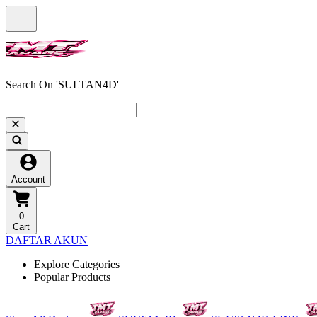
Search On 'SULTAN4D'
Account
0
Cart
DAFTAR AKUN
Explore Categories
Popular Products