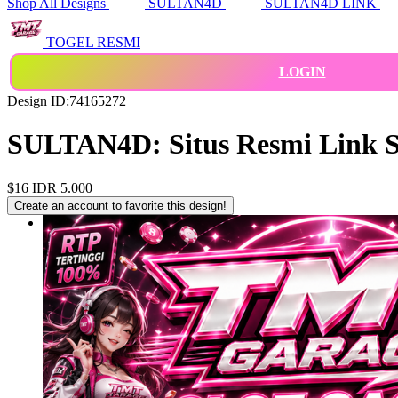
Shop All Designs
SULTAN4D
SULTAN4D LINK
TOGEL RESMI
LOGIN
Design ID:74165272
SULTAN4D: Situs Resmi Link S
$16
IDR 5.000
Create an account to favorite this design!