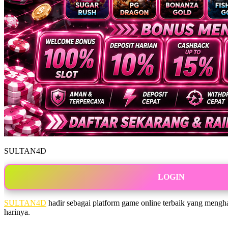
SULTAN4D
LOGIN
SULTAN4D
hadir sebagai platform game online terbaik yang mengha
harinya.