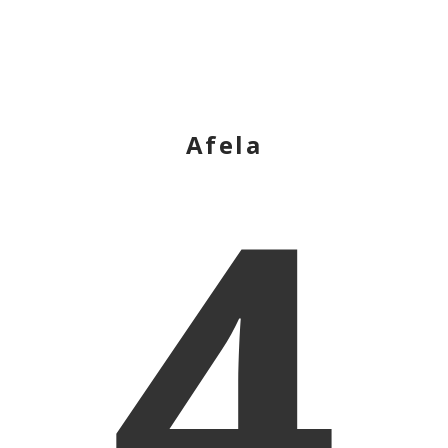
4
Afela